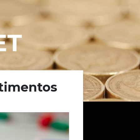
ET
timentos